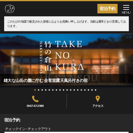
宿泊予約
MENU
このたびの地震で被災された皆様に心よりお見舞い申し上げます。当館は通常どおり営業してお
ります。
雄大な山岳の麓に佇む 全客室露天風呂付きの宿
0967-67-2980
アクセス
宿泊予約
チェックイン - チェックアウト