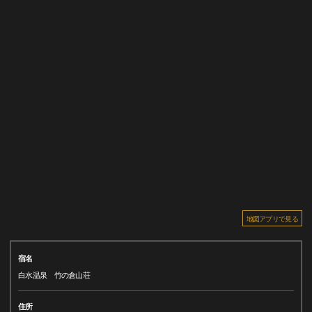
地図アプリで見る
宿名
白水温泉 竹の倉山荘
住所