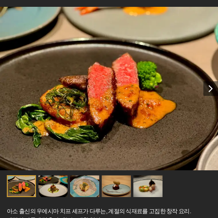
아소 출신의 우에시마 치프 셰프가 다루는, 계절의 식재료를 고집한 창작 요리.