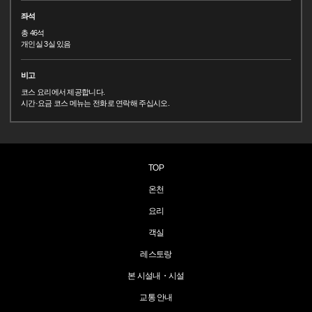
좌석
총 46석
개인실 3실 있음
비고
코스 요리에서 제공합니다.
시간·요금 코스 메뉴는 전화로 연락해 주십시오.
TOP
온천
요리
객실
레스토랑
본 시설내・시설
교통 안내